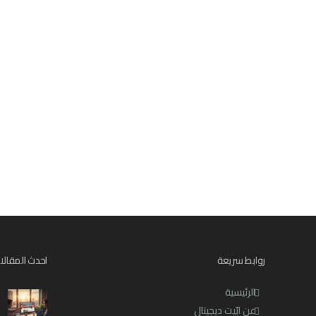
روابط سريعة
احدث المقالا
الرئيسية
عن ابّيت ديجيتال