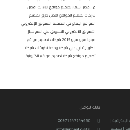
فى مصر
اسعار تصميم مواقع الانترنت
افضل
شركات تصميم المواقع
افضل طرق تصميم
المواقع
الإبداع في التصميم
التسويق الإلكتروني
التسويق الالكتروني
التسويق علي السوشيال
ميديا
سيو
سيو 2019
شركات تصميم مواقع
الكترونية في دبي
شركة برمجة تطبيقات
شركة
تصميم مواقع
شركة تصميم مواقع الكترونية
بيانات التواصل
لإحترافية |
00971547744650
نية | تصميم
info@upbeat.digital