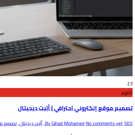
23
أكتوبر
تصميم موقع إلكتروني احترافي | أبّيت ديجيتال
SEO
No comments yet
By Gihad Mohamed
,
أبّيت ديجيتال
,
تصميم مو