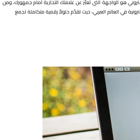
وني هو الواجهة التي تُعبّر عن علامتك التجارية أمام جمهورك، ومن
نية في العالم العربي، حيث تقدّم حلولاً رقمية متكاملة تجمع