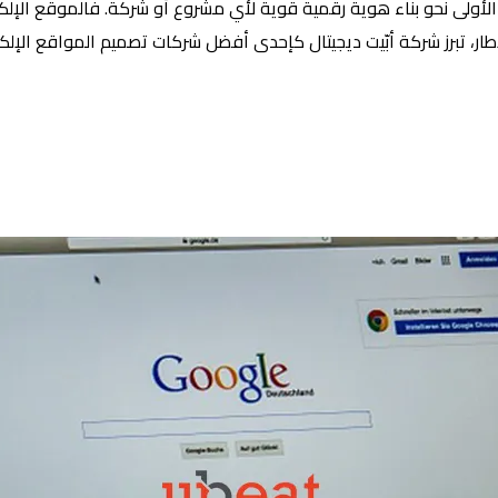
ولى نحو بناء هوية رقمية قوية لأي مشروع أو شركة. فالموقع الإلكتر
 تبرز شركة أبّيت ديجيتال كإحدى أفضل شركات تصميم المواقع الإلكترو