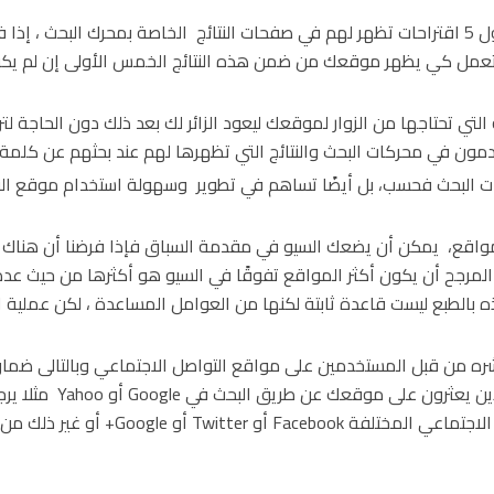
غالبًا ما ينقر معظم مستخدمي محركات البحث على أول 5 اقتراحات تظهر لهم في صفحات النتائج الخاصة بمحرك البحث ،
أن تعمل كي يظهر موقعك من ضمن هذه النتائج الخمس الأولى إن لم 
لتي تحتاجها من الزوار لموقعك ليعود الزائر لك بعد ذلك دون الحاجة لت
ن في محركات البحث والنتائج التي تظهرها لهم عند بحثهم عن كلمة 
النتائج على محركات البحث فحسب، بل أيضًا تساهم في تطوير وسهولة استخدام موقع ا
مواقع، يمكن أن يضعك السيو في مقدمة السباق فإذا فرضنا أن هناك
رجح أن يكون أكثر المواقع تفوقًا في السيو هو أكثرها من حيث عدد ا
ه بالطبع ليست قاعدة ثابتة لكنها من العوامل المساعدة ، لكن عملية ا
 من قبل المستخدمين على مواقع التواصل الاجتماعي وبالتالى ضما
لعدد أكبر من الفئات والزوار المحتملين ، الأشخاص الذين يعثرون على موقعك 
يشاركوا الموقع أو أحد مقالاته على منصات التواصل الاجتماعي المختلفة Facebook أو tter