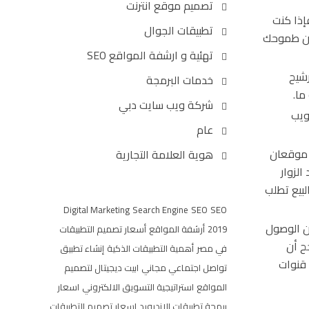
تصميم موقع انترنت
 إذا فإذا كنت
تطبيقات الجوال
يكن طموحك
تهئية و ارشفة المواقع SEO
رشيح
خدمات البرمجة
ما.
شركة ويب سايت دبي
لويب
عام
 موقعان
هوية العلامة التجارية
لزوار
لبيع تطلب
Digital Marketing
Search Engine
SEO
SEO
ن الوصول
2019
أرشفة المواقع
أسعار تصميم التطبيقات
عن طريق البحث في Google أو Yahoo مثلا يرجح أن
في مصر
أهمية التطبيقات الذكية
إنشاء تطبيق
Twi أو Google+ أو غير ذلك من قنوات
تواصل اجتماعي مجاني
ابيت ديجيتال لتصميم
المواقع
استراتيجية التسويق الالكتروني
اسعار
برمجة تطبيقات الاندرويد
اسعار تصميم التطبيقات