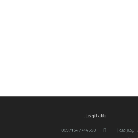
بيانات التواصل
لإحترافية |
00971547744650