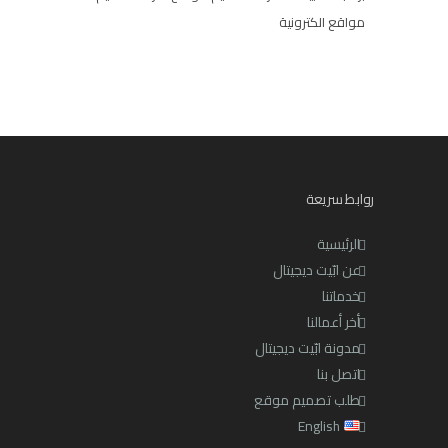
مواقع الكترونية
روابط سريعة
الرئيسية
عن ابّيت ديجيتال
خدماتنا
أخر أعمالنا
مدونة ابّيت ديجيتال
اتصل بنا
طلب تصميم موقع
English