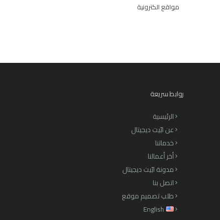
مواقع الكترونية
روابط سريعة
الرئيسية
عن ابّيت ديجيتال
خدماتنا
أخر أعمالنا
مدونة ابّيت ديجيتال
اتصل بنا
طلب تصميم موقع
English