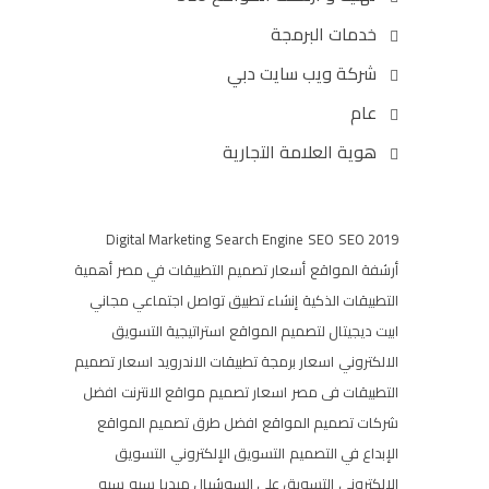
خدمات البرمجة
شركة ويب سايت دبي
عام
هوية العلامة التجارية
Digital Marketing
Search Engine
SEO
SEO 2019
أرشفة المواقع
أسعار تصميم التطبيقات في مصر
أهمية
التطبيقات الذكية
إنشاء تطبيق تواصل اجتماعي مجاني
ابيت ديجيتال لتصميم المواقع
استراتيجية التسويق
الالكتروني
اسعار برمجة تطبيقات الاندرويد
اسعار تصميم
التطبيقات فى مصر
اسعار تصميم مواقع الانترنت
افضل
شركات تصميم المواقع
افضل طرق تصميم المواقع
الإبداع في التصميم
التسويق الإلكتروني
التسويق
الالكتروني
التسويق علي السوشيال ميديا
سيو
سيو