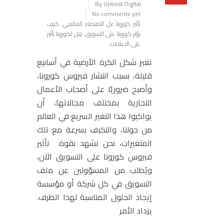
By Upbeat Digital
No comments yet
تأثير كورونا عل الاقتصاد العالمي
,
كيف
يؤثر كورونا على التسويق
,
هل لكورونا تأثير
على الاعلانات
تغير شكل الكرة الأرضية في أسابيع
قليلة، بسبب انتشار فيروس كورونا،
وأصبح ضروريًا على أصحاب الأعمال
التجارية بمختلف مجالاتها، أن
يواكبوا هذا التغير السريع في العالم
من حولنا، والتكيف بسرعة مع تلك
المتغيرات، نحن نشهد بقوة تأثير
فيروس كورونا على التسويق الآن،
ويُطلب من المسؤولين عن ملف
التسويق في كل شركة أو مؤسسة
إيجاد الحلول المناسبة لهذا الظرف.
يزداد الأمر