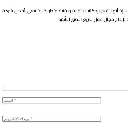
لمتفوقة في مَجال البرمجيات، إذ أنها تتميز بإمكانيات تقنية و فنية متطورة. وتسعى أفضل شركة
إبداع مَجال عمل سريع التطور للتأكيد
Please
leave