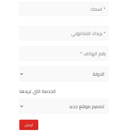
Please
leave
this
field
empty.
الخدمة التي تريدها