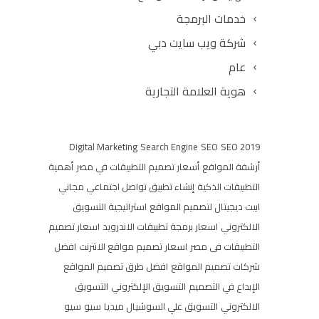
خدمات البرمجة
شركة ويب سايت دبي
عام
هوية العلامة التجارية
Digital Marketing
Search Engine
SEO
SEO 2019
أرشفة المواقع
أسعار تصميم التطبيقات في مصر
أهمية
التطبيقات الذكية
إنشاء تطبيق تواصل اجتماعي مجاني
ابيت ديجيتال لتصميم المواقع
استراتيجية التسويق
الالكتروني
اسعار برمجة تطبيقات الاندرويد
اسعار تصميم
التطبيقات فى مصر
اسعار تصميم مواقع الانترنت
افضل
شركات تصميم المواقع
افضل طرق تصميم المواقع
الإبداع في التصميم
التسويق الإلكتروني
التسويق
الالكتروني
التسويق علي السوشيال ميديا
سيو
سيو