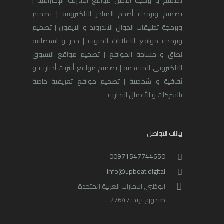
تصميم و برمجة أفضل مواقع الانترنت الإحترافية |
تصميم وبرمجة أضخم المتاجر الالكترونية | تصميم
وبرمجة تطبيقات الجوال الأندرويد و الآيفون | تصميم
وبرمجة مواقع الاعلانات المبوبة | حجز و استضافة
نطاق و مساحة المواقع | تصميم مواقع التسوق
الالكتروني المتقدمة | تصميم مواقع أنترنت أخبارية و
ثقافية و شخصية | تصميم مواقع تعريفية خاصة
بالشركات و الأعمال التجارية
بيانات التواصل
00971547744650
info@upbeat.digital
ابوظبي, الامارات العربية المتحدة
صندوق بريد: 27647