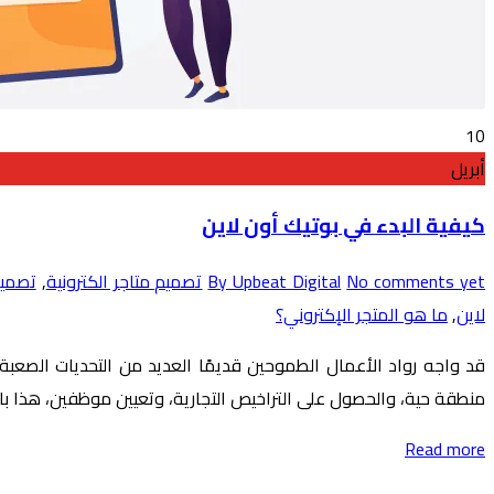
10
أبريل
كيفية البدء في بوتيك أون لاين
No comments yet
By Upbeat Digital
تصميم متاجر الكترونية
,
تصميم
لاين
,
ما هو المتجر الإكتروني؟
قد واجه رواد الأعمال الطموحين قديمًا العديد من التحديات الصعب
منطقة حية، والحصول على التراخيص التجارية، وتعيين موظفين، هذا بالإض
Read more