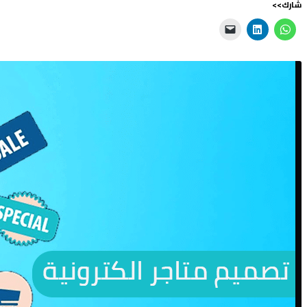
شارك>>