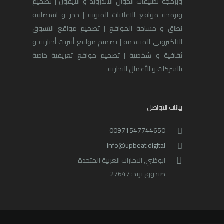
وبرمجة تطبيقات الجوال الأندرويد و الآيفون | تصميم
وبرمجة مواقع الاعلانات المبوبة | حجز و استضافة
نطاق و مساحة المواقع | تصميم مواقع التسوق
الالكتروني المتقدمة | تصميم مواقع أنترنت أخبارية و
ثقافية و شخصية | تصميم مواقع تعريفية خاصة
بالشركات و الأعمال التجارية
بيانات التواصل
00971547744650
info@upbeat.digital
ابوظبي, الامارات العربية المتحدة
صندوق بريد: 27647