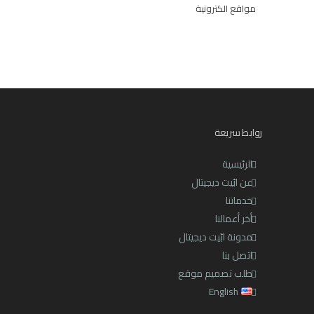
مواقع الكترونية
روابط سريعة
الرئيسية
عن ابّيت ديجيتال
خدماتنا
أخر أعمالنا
مدونة ابّيت ديجيتال
اتصل بنا
طلب تصميم موقع
English