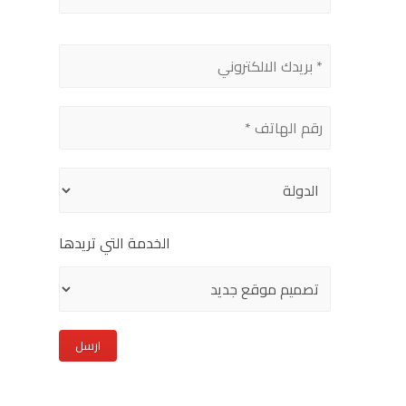
Please
leave
this
field
empty.
الخدمة التي تريدها