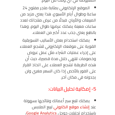
المعروضة في أي وقت من اليوم.
الموقع الإلكتروني بمثابة متجر مفتوح 24
ساعة وطوال أيام الأسبوع، هذا يعني مزيد من
المبيعات والأرباح، فبدلًا من عرض منتجاتك لعدد
ساعات معينة يمكنك عرضها طوال اليوم، وهذا
بالطبع يعني جذب عدد أكبر من العملاء.
يمكنك استخدام بعض الأساليب التسويقية
القوية على موقعك الإلكتروني لتشجع العملاء
على إجراء عمليات الشراء مثل عمل عروض
وخصومات تنتهي خلال مدة قصيرة، حيث أن
هذه الطريقة تشجع العملاء على اتخاذ القرار
على الفور بالأخص إذا كان السعر مغري ولن
يجدونه في مكان آخر.
5- إمكانية تحليل البيانات:
يمكنك تتبع سير أعمالك ونتائجها بسهولة
عند
إنشاء موقع الكتروني
لبيع الملابس
باستخدام تحليلات جوجل
Google Analytics
،