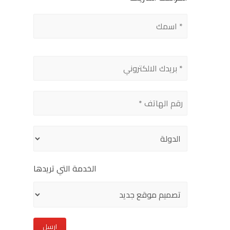
Please
leave
this
field
empty.
الخدمة التي تريدها