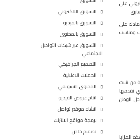
التسويق
روني على
التسويق الالكتروني
سابق.
التسويق بالفيديو
تمادك على
اب ومناسب
التسويق بالمحتوى
التسويق عبر شبكات التواصل
الاجتماعي
التصميم الجرافيكي
الحملات الاعلانية
 من تثبيت
المحتوى التسويقي
تي تقدمها
انتاج عروض الفيديو
خل الوطن
انشاء موقع تواصل
برمجة مواقع الانترنت
تصميم خاص
ه المزايا