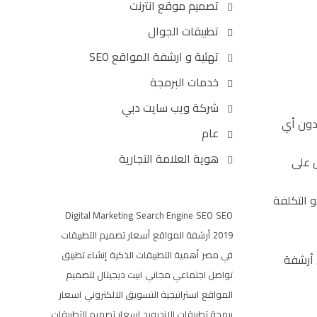
تصميم موقع انترنت
تطبيقات الجوال
تهئية و ارشفة المواقع SEO
خدمات البرمجة
شركة ويب سايت دبي
دون أي
عام
هوية العلامة التجارية
ض على
 التكلفة
Digital Marketing
Search Engine
SEO
SEO
2019
أرشفة المواقع
أسعار تصميم التطبيقات
في مصر
أهمية التطبيقات الذكية
إنشاء تطبيق
 أرشفة
تواصل اجتماعي مجاني
ابيت ديجيتال لتصميم
المواقع
استراتيجية التسويق الالكتروني
اسعار
برمجة تطبيقات الاندرويد
اسعار تصميم التطبيقات