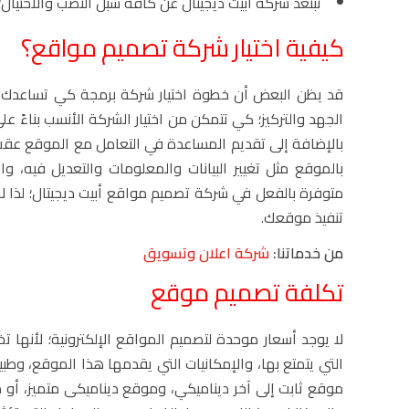
تبتعد شركة أبيت ديجيتال عن كافة سبل النصب والاحتيال
كيفية اختيار
شركة تصميم مواقع
؟
قد يظن البعض أن خطوة اختيار شركة برمجة كي تساعدك في
الجهد والتركيز؛ كي تتمكن من اختيار الشركة الأنسب بناءً ع
بالإضافة إلى تقديم المساعدة في التعامل مع الموقع عقب
بالموقع مثل تغيير البيانات والمعلومات والتعديل فيه،
متوفرة بالفعل في
شركة تصميم مواقع
أبيت ديجيتال؛ لذا 
تنفيذ موقعك.
من خدماتنا:
شركة اعلان وتسويق
تكلفة تصميم موقع
لا يوجد أسعار موحدة لتصميم المواقع الإلكترونية؛ لأنها ت
التي يتمتع بها، والإمكانيات التي يقدمها هذا الموقع، و
موقع ثابت إلى آخر ديناميكي، وموقع ديناميكى متميز، أو