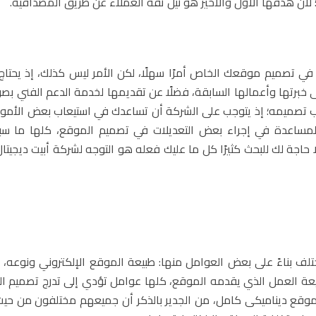
؛ لأن هدفها الأول والأخير هو نيل ثقة العملاء عن طريق المصداقية.
 تصميم موقعك الخاص أمرًا سهلًا، لكن الأمر ليس كذلك، إذ يحتاج
لى خبرتها وأعمالها السابقة، فضلًا عن تقديمها لخدمة الدعم الفني بصو
 تصميمه؛ إذ يتوجب على الشركة أن تساعدك في استيعاب بعض الأمور
 والمساعدة في إجراء بعض التعديلات في تصميم الموقع، كلها ما س
لا حاجة لك للبحث كثيرًا كل ما عليك فعله هو التوجه لشركة أبيت ديجيتا
ختلف بناءً على بعض العوامل منها: طبيعة الموقع الإلكتروني ونوعه، 
طبيعة العمل الذي يقدمه الموقع، كلها عوامل تؤدي إلى تدرج تصميم 
 موقع ديناميكى كامل، من الجدير بالذكر أن جميعهم مختلفون من حيث