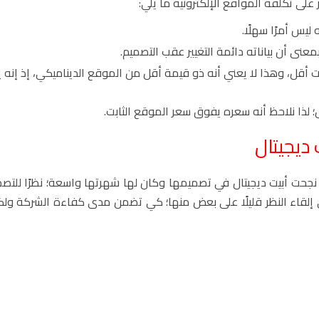
لى تكلفة المواقع الإلكترونية ما يلي:
 ليس أمرًا سهلًا.
عنى أن بياناته دائمة التغيير عقب التصميم.
أقل، وهذا لا يعني أنه ذو قيمة أقل من الموقع الديناميكي، إذ إنه 
لذا نلاحظ أنه سعره يفوق سعر الموقع الثابت.
 ديجيتال
جحت أبيت ديجيتال في تصميمها وكان لها شهرتها واسعة؛ نظرًا للتصم
لى إلقاء النظر قليلًا على بعض منها؛ كي تضمن مدى كفاءة الشركة و