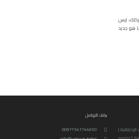
ركتك، ليس
ا هو جديد
بيانات التواصل
لإحترافية |
00971547744650
نية | تصميم
info@upbeat.digital