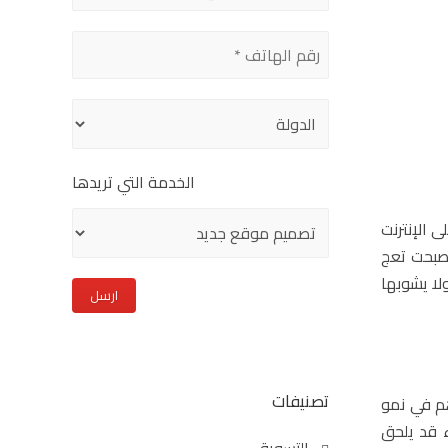
this
field
empty.
الخدمة التي تريدها
ى الإنترنت
أصبحت تعج
لا يشوبها
تصنيفات
هم في نمو
 قد يلحق