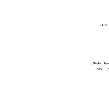
يناسب
يم المميز
لكي يطمئن