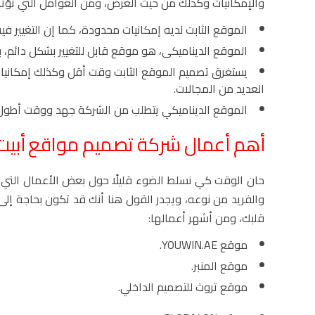
والإمكانيات وكذلك من حيث الغرض، ومن العوامل التي تؤثر ع
الموقع الثابت لديه إمكانيات محدودة، كما إن التغيير فيه
الموقع الديناميكى، هو موقع قابل للتغيير بشكل دائم، بم
يستغرق تصميم الموقع الثابت وقت أقل وكذلك إمكانيات 
العديد من المجالات.
الموقع الديناميكي يتطلب من الشركة جهد ووقت أطول؛ 
أهم أعمال
شركة تصميم مواقع
أبيت
حان الوقت كي نسلط الضوء قليلًا حول بعض الأعمال التي ن
والفريد من نوعه، ويجدر القول هنا أنك قد تكون بحاجة إ
قلبك، ومن أشهر أعمالها:
موقع YOUWIN.AE.
موقع المنبر.
موقع تروث للتصميم الداخلي.