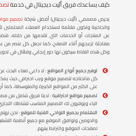
كيف يساعدك فريق أبّيت ديجيتال في خدمة
تصميم
يحرص مصممي (أبّيت ديجيتال) أفضل شركة
تصميم موا
والجاذبية وتكون ملائمة لاستخدام العملاء المحتملين ل
عن المنتجات أو الخدمات التي تقدمها من خلاله، فن
مفاجئة تزعجهم أثناء التصفح، كما نجعل كل عنصر من عن
وكل هذه النقاط سيكون لها دور إيجابي وفعّال في تحويل 
توفير جميع أنواع المواقع
: لا داعي لعناء البحث ع
كل ماتحتاجه لتصميم موقع ويب احترافي حيث يمكنن
على الكثير من المواقع الكبيرة والمتوسطة، كما أ
تصميم مواقع احترافية
: لدينا فريق شامل من مص
الياء ويوفرون لك التصميم المناسب لنشاطك التجاري
الاهتمام بجميع النواحي الفنية للموقع
: نحن نهتم
والدومين وتوافق الموقع مع جميع أنظمة التشغيل 
لصفحات الموقع والترابط بينهم.