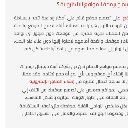
 و برمجة المواقع الالكترونية
؟
قع
على تصميم موقع قائم على أفكار إبداعية تتميز بالبساطة
أن الهدف الأول هو راحة العملاء أثناء تصفح الموقع والبحث
ضمن للعملاء تجربة مميزة في موقعك دون ظهور أي نوافذ
اصر موقعك واضحة أمامهم ليصلوا إليها دون عناء عند البحث،
الزوار إلى عملاء مما يسهم في زيادة أرباحك بشكل كبير.
ن
مصمم مواقع الدمام
نحن في
شركة أبيت ديجيتال
نوفر لك
ا إنشاء أي موقع ويب بأي نوع أو حجم تحتاجه، فقد عملنا
ن لنا سابقة أعمال مميزة في
إنشاء المتاجر الإلكترونية
.
ممي المواقع يعملون على تصميم موقعك من الألف إلي
 مع الحفاظ على إظهار هويتك التجارية بالشكل المناسب.
 بكل مايخص النواحي الفنية لموقعك مثل: توفير الاستضافة
وخصوصًا الهواتف الذكية، والعمل على التنسيق الداخلي