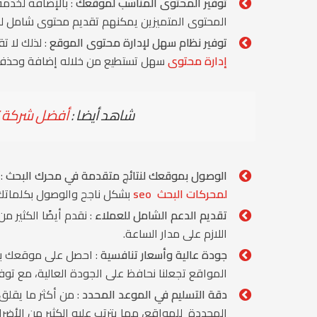
توفير المحتوى المناسب لموقعك
: بالإضافة لخدم
المحتوى المتميزين يمكنهم تقديم محتوى شامل ل
توفير نظام سهل لإدارة محتوى الموقع
: لذلك لا ت
إدارة محتوى
سهل تستطيع من خلاله إضافة وحذف 
شاهد أيضا :
أفضل شركة تص
الوصول بموقعك لنتائج متقدمة في محرك البحث
:
لمحركات البحث seo
بشكل ناجح والوصول بكلماتك ا
تقديم الدعم الشامل للعملاء
: نقدم أيضًا الكثير 
اللازم على مدار الساعة.
جودة عالية وأسعار تنافسية
: احصل على موقعك بشك
المواقع تجعلنا نحافظ على الجودة العالية، مع توفير
دقة التسليم في الموعد المحدد
: من أكثر ما يقلق
المحددة للمواقع، مما يترتب عليه الكثير من الأضرار