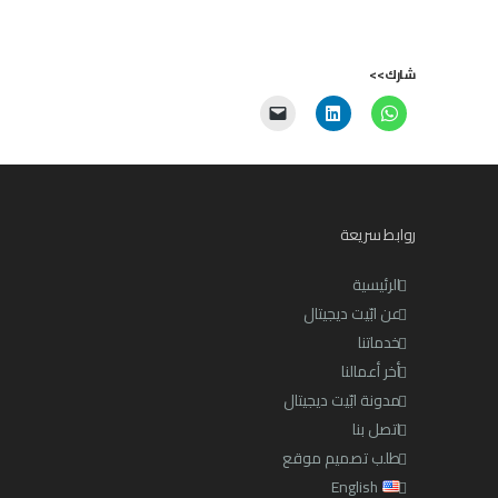
شارك>>
روابط سريعة
الرئيسية
عن ابّيت ديجيتال
خدماتنا
أخر أعمالنا
مدونة ابّيت ديجيتال
اتصل بنا
طلب تصميم موقع
English