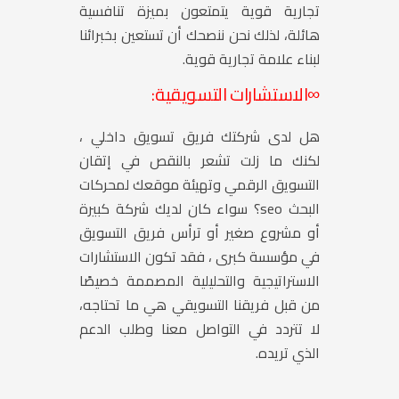
تجارية قوية يتمتعون بميزة تنافسية
هائلة، لذلك نحن ننصحك أن تستعين بخبرائنا
لبناء علامة تجارية قوية.
∞
الاستشارات التسويقية:
هل لدى شركتك فريق تسويق داخلي ،
لكنك ما زلت تشعر بالنقص في إتقان
التسويق الرقمي وتهيئة موقعك لمحركات
البحث seo؟ سواء كان لديك شركة كبيرة
أو مشروع صغير أو ترأس فريق التسويق
في مؤسسة كبرى ، فقد تكون الاستشارات
الاستراتيجية والتحليلية المصممة خصيصًا
من قبل فريقنا التسويقي هي ما تحتاجه،
لا تتردد في التواصل معنا وطلب الدعم
الذي تريده.