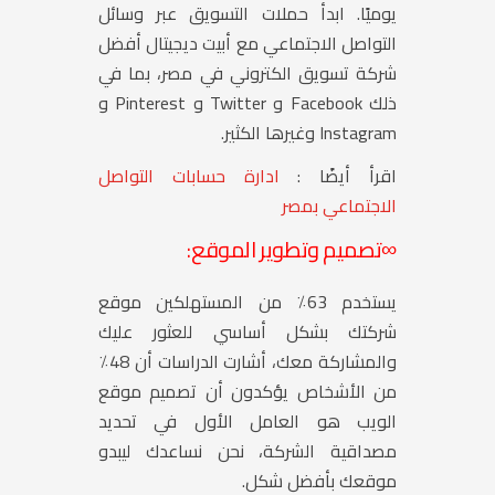
يوميًا. ابدأ حملات التسويق عبر وسائل
التواصل الاجتماعي مع أبيت ديجيتال أفضل
شركة تسويق الكتروني في مصر، بما في
ذلك Facebook و Twitter و Pinterest و
Instagram وغيرها الكثير.
اقرأ أيضًا :
ادارة حسابات التواصل
الاجتماعي بمصر
∞
تصميم وتطوير الموقع:
يستخدم 63٪ من المستهلكين موقع
شركتك بشكل أساسي للعثور عليك
والمشاركة معك، أشارت الدراسات أن 48٪
من الأشخاص يؤكدون أن تصميم موقع
الويب هو العامل الأول في تحديد
مصداقية الشركة، نحن نساعدك ليبدو
موقعك بأفضل شكل.