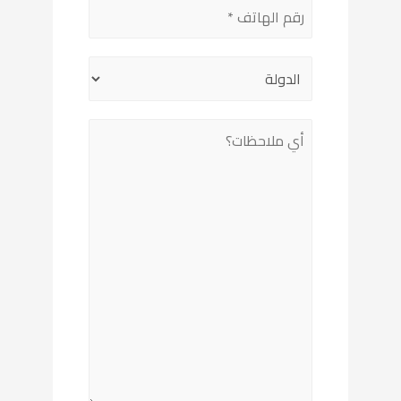
field
empty.