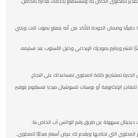
ير للمحتوى الخاص بك وستستمتع بخدمات مُدارة بالكامل.
دقيقًا وضمان الجودة للتأكد من أنه يتمتع بصوت ثابت ويلبي
ا للنشر ويلتزم بموجزك الإبداعي ودليل الأسلوب عند تسليمه.
لخبرة لمشاريع كتابة المحتوى لمساعدتك على النجاح.
تاجر الإلكترونية أو بوستات للسوشيال ميديا فسنقوم بتوفير
يجيتال بسهولة عن طريق رقم الواتس آب الخاص بنا:
المحتوى التي تحتاجها ويقدم لك عرض أسعار مبدئيًا للمحتوى..