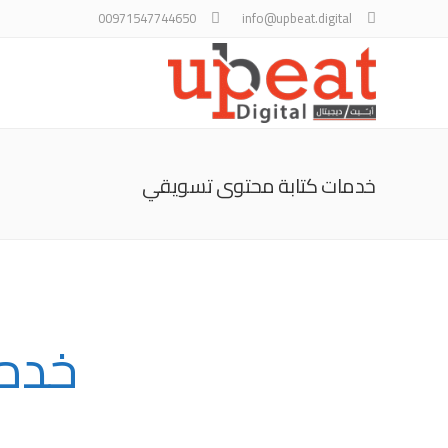
00971547744650
info@upbeat.digital
خدمات كتابة محتوى تسويقي
خدما