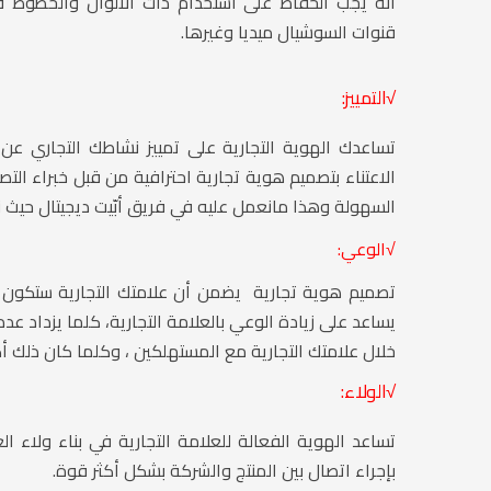
أنه يجب الحفاظ على استخدام ذات الألوان والخطوط ف
قنوات السوشيال ميديا وغيرها.
√التمييز:
تساعدك الهوية التجارية على تمييز نشاطك التجاري عن
الاعتناء بتصميم هوية تجارية احترافية من قبل خبراء الت
السهولة وهذا مانعمل عليه في فريق أبّيت ديجيتال حيث ن
√الوعي:
تصميم هوية تجارية يضمن أن علامتك التجارية ستكون ب
يساعد على زيادة الوعي بالعلامة التجارية، كلما يزداد عدد
خلال علامتك التجارية مع المستهلكين ، وكلما كان ذلك أكثر
√الولاء:
تساعد الهوية الفعالة للعلامة التجارية في بناء ولاء ا
بإجراء اتصال بين المنتج والشركة بشكل أكثر قوة.