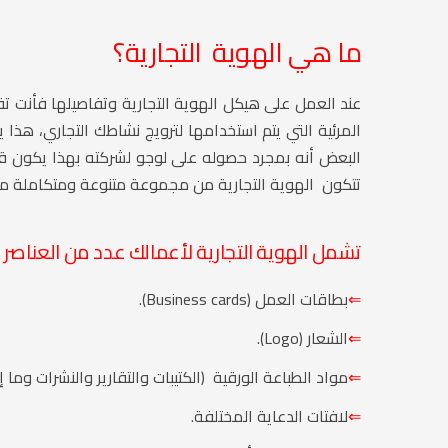
ما هي الهوية التجارية؟
عند العمل على هيكل الهوية التجارية وتفاصيلها فأنت ت
المرئية التي يتم استخدامها لترويج نشاطك التجاري، هذا
البعض أنه بمجرد حصوله على لوجو لشركته بهذا يكون قد
تتكون الهوية التجارية من مجموعة متنوعة ومتكاملة من 
تشمل الهوية التجارية لأعمالك عدد من العناصر م
⇐
بطاقات العمل (Business cards).
⇐
الشعار (Logo).
⇐
مواد الطباعة الورقية (الكتيبات والتقارير والنشرات وما إ
⇐
لافتات الدعاية المختلفة.