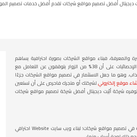
ت ديجيتال أفضل تصميم مواقع شركات تقدم أفضل خدمات تصميم المواق
رة والمعرفة، فبناء مواقع الشركات بصورة احترافية يساهم
بشكل كبير في جذب العملاء والمستخدمين؛ فقد دلت الإحصائيات على أن 38% من الزوار يتوقفون عن التعامل مع
ذاب. وهو ما جعل الاستثمار في تصميم مواقع الشركات جزءًا
اء موقع إلكتروني
لشركتك أو متجرك فاحرص على أن تستعين
وفره شركة أبّيت ديجيتال أفضل شركة تصميم مواقع شركات
في الغالب يلجأ أصحاب الأعمال إلى الشركات المتخصصة في تصميم مواقع شركات؛ لبناء ويب سايت Website احترافي
رجع ذلك لعدة أسباب منها: