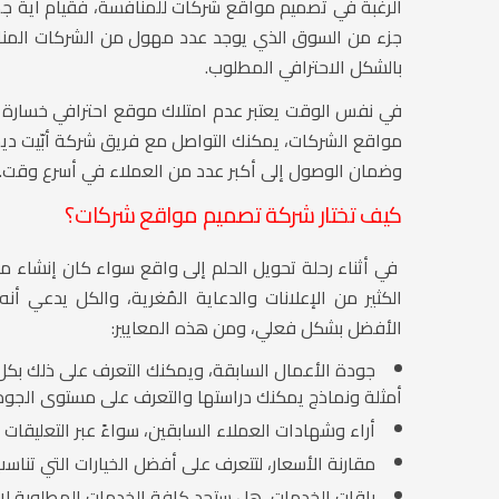
الرغبة في تصميم مواقع شركات للمنافسة، فقيام أية جه
جزء من السوق الذي يوجد عدد مهول من الشركات المناف
بالشكل الاحترافي المطلوب.
في نفس الوقت يعتبر عدم امتلاك موقع احترافي خسارة كب
مواقع الشركات، يمكنك التواصل مع فريق شركة أبّيت دي
وضمان الوصول إلى أكبر عدد من العملاء في أسرع وقت.
كيف تختار شركة تصميم مواقع شركات؟
في أثناء رحلة تحويل الحلم إلى واقع سواء كان إنشاء
الكثير من الإعلانات والدعاية المُغرية، والكل يدعي أ
الأفضل بشكل فعلي، ومن هذه المعايير:
جودة الأعمال السابقة، ويمكنك التعرف على ذلك ب
أمثلة ونماذج يمكنك دراستها والتعرف على مستوى الجودة
أراء وشهادات العملاء السابقين، سواءً عبر التعليقات 
مقارنة الأسعار، لتتعرف على أفضل الخيارات التي تناسب 
باقات الخدمات، هل ستجد كافة الخدمات المطلوبة ل