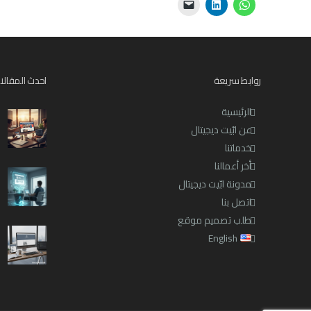
روابط سريعة
احدث المقالا
الرئيسية
عن ابّيت ديجيتال
خدماتنا
أخر أعمالنا
مدونة ابّيت ديجيتال
اتصل بنا
طلب تصميم موقع
English