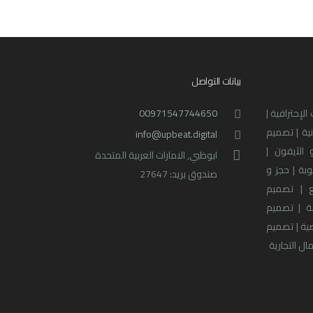
بيانات التواصل
لإحترافية |
00971547744650
نية | تصميم
info@upbeat.digital
 الآيفون |
ابوظبي, الامارات العربية المتحدة
بة | حجز و
صندوق بريد: 27647
 | تصميم
ة | تصميم
صية | تصميم
ل التجارية