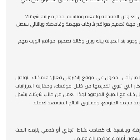
ل العروض المقدمة واقعية ومناسبة لحجم ميزانية شركتك؛
ة من جهة تصميم مواقع شركات مبهمة وغامضة؛ وبالتالي ستصل
وجود بند الصيانة بينك وبين وكالة تصميم مواقع الويب مهم
جها من أجل الحصول على موقع إلكتروني فعال؛ فيمكنك التواصل
 التي تنوي تقديمها من خلال موقعك، ومقارنة الميزانيات
ل ذلك مع المبلغ المرصود لهذا العمل من جانب شركتك بشكل
فة حجمه المتوقع، ومستوى النتائج المتوقعة لعمله.
، وبالنسبة لك كصاحب نشاط تجاري أو خدمي يلزمك البحث
سيكون أمامك عدة خيارات ومنها: