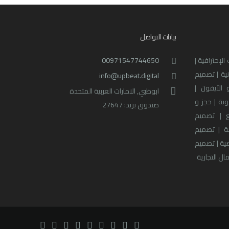
بيانات التواصل
لإحترافية |
00971547744650
نية | تصميم
info@upbeat.digital
 الآيفون |
ابوظبي, الامارات العربية المتحدة
بة | حجز و
صندوق بريد: 27647
 | تصميم
ة | تصميم
صية | تصميم
ل التجارية