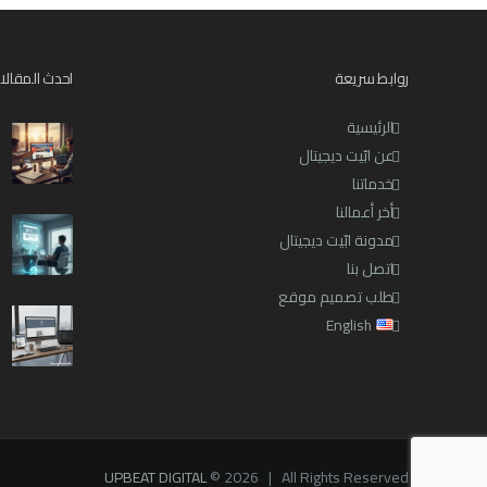
روابط سريعة
احدث المقالا
الرئيسية
عن ابّيت ديجيتال
خدماتنا
أخر أعمالنا
مدونة ابّيت ديجيتال
اتصل بنا
طلب تصميم موقع
English
UPBEAT DIGITAL
© 2026 | All Rights Reserved