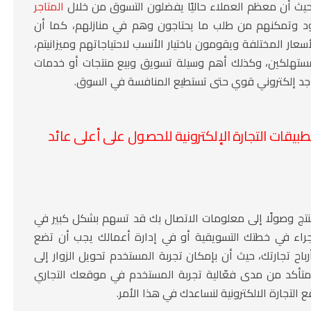
 حيث أن معظم العملاء حاليًا يفضلون التسوق من خلال
المتاجر
ود وتمكنهم من طلب ما يحتاجون وهم في منازلهم، كما أن
أسعار المختلفة ويقومون باختيار الأنسب لاحتياجاتهم وميزانيتم،
للمستهلكين، وكذلك أهم وسيلة تسويق وبيع منتجات أو خدمات
اجد إلكتروني قوي حتى تستطيع المنافسة في السوق.
قات التجارة الإلكترونية للحصول على أعلى عائد
تج وصولًا إلى معلومات الاتصال بك قد تسهم بشكل كبير في
إجراء في خطتك التسويقية أو في إدارة أعمالك يجب أن تضع
رباح تجارتك، حيث أن بإمكان تجربة المستخدم تحويل الزوار إلى
ر متأكد من مدى فعّالية تجربة المستخدم في موقعك التجاري
التجارة الالكترونية
لنساعدك في هذا الأمر.