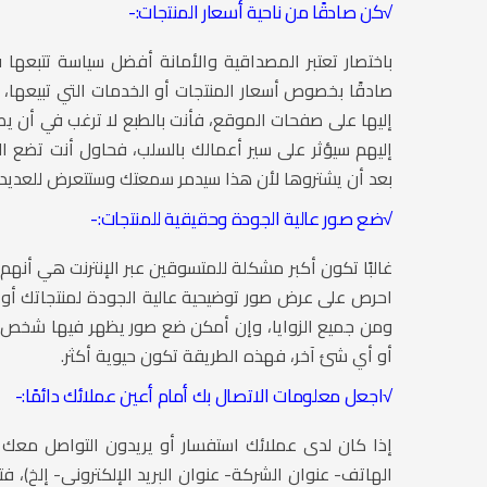
√
كن صادقًا من ناحية أسعار المنتجات:-
باختصار تعتبر المصداقية والأمانة أفضل سياسة تتبعها
صادقًا بخصوص أسعار المنتجات أو الخدمات التي تبيعها،
إليها على صفحات الموقع، فأنت بالطبع لا ترغب في أن ي
إليهم سيؤثر على سير أعمالك بالسلب، فحاول أنت تضع ا
بعد أن يشتروها لأن هذا سيدمر سمعتك وستتعرض للعديد م
√
ضع صور عالية الجودة وحقيقية للمنتجات:-
غالبًا تكون أكبر مشكلة للمتسوقين عبر الإنترنت هي أنه
احرص على عرض صور توضيحية عالية الجودة لمنتجاتك أو
ومن جميع الزوايا، وإن أمكن ضع صور يظهر فيها شخص ي
أو أي شئ آخر، فهذه الطريقة تكون حيوية أكثر.
√
اجعل معلومات الاتصال بك أمام أعين عملائك دائمًا:-
إذا كان لدى عملائك استفسار أو يريدون التواصل معك
الهاتف- عنوان الشركة- عنوان البريد الإلكتروني- إلخ)