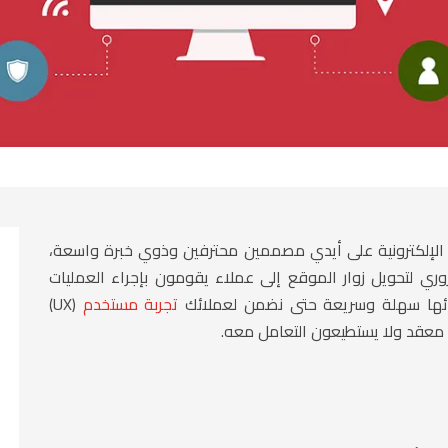
لإلكترونية
على أيدي مصممين محترفين وذوي خبرة واسعة،
وري لتحويل زوار الموقع إلى عملاء يقومون بإجراء العمليات
رائها سهلة وسريعة حتى نضمن لعملائك
تجربة مستخدم
(UX)
ك معقد ولا يستطيعون التعامل معه.