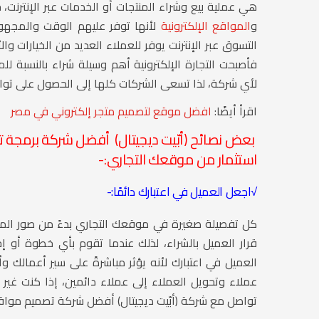
هي عملية بيع وشراء المنتجات أو الخدمات عبر الإنترنت،
و
المواقع الإلكترونية
لأنها توفر عليهم الوقت والمجه
التسوق عبر الإنترنت يوفر للعملاء العديد من الخيارات وال
فأصبحت التجارة الإلكترونية أهم وسيلة شراء بالنسبة 
لأي شركة، لذا تسعى الشركات كلها إلى الحصول على تو
اقرأ أيضًا:
افضل موقع لتصميم متجر إلكتروني في مصر
بعض نصائح
(أبّيت ديجيتال)
أفضل شركة برمجة تطبي
استثمار من موقعك التجاري:-
√اجعل العميل في اعتبارك دائمًا:-
كل تفصيلة صغيرة في موقعك التجاري بدءً من صور المن
قرار العميل بالشراء، لذلك عندما تقوم بأي خطوة أو 
العميل في اعتبارك لأنه يؤثر مباشرةً على سير أعمالك وأ
عملاء وتحويل العملاء إلى عملاء دائمين، إذا كنت غي
تواصل مع
شركة (أبّيت ديجيتال) أفضل شركة تصميم مواقع 