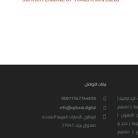
بيانات التواصل
لإحترافية |
00971547744650
نية | تصميم
info@upbeat.digital
 الآيفون |
ابوظبي, الامارات العربية المتحدة
بة | حجز و
صندوق بريد: 27647
 | تصميم