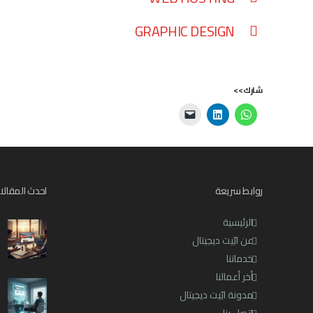
GRAPHIC DESIGN
شارك>>
روابط سريعة
احدث المقالا
الرئيسية
عن ابّيت ديجيتال
خدماتنا
أخر أعمالنا
مدونة ابّيت ديجيتال