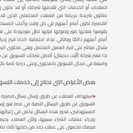
للمنتجات أو الخدمات التي تقدمها شركتك أو قد تكون 
يمثلون شريحة عريضة من العملاء المحتملين الذين قد 
القصيرة تكون أمام أعينهم في كل وقت وأغلب المستخد
يقوموا بفتحها فور وصولها فإنها تظل موجودة على هو
أمام أعينهم دائمًا وبالتالي تزداد احتمالية اتخاذ قرار
بشكل مباشر على قرار العميل المحتمل وهي محتوى الر
لذا تعتبر
شركة (أبّيت ديجيتال) أفضل شركات التسويق عن ط
واسعة في مجال التسويق بالمحتوى وعلى دراية تامة بالأ
بعض الأغراض التي تحتاج إلى خدمات
التسو
♦
استهداف العملاء عن طريق إرسال رسائل قصيرة
التسويق عن طريق الرسائل النصية في مصر
هو إرسا
المستهدفين، فدور هذه الرسائل يكمن في إغرائهم 
بإجراء عمليات الشراء بسببها، ولأن العملاء يحر
فرصتك للحصول على عملاء جدد من خلالها لأنك تضم