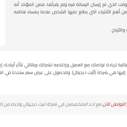
ت الذي تم إرسال الرسالة فيه ولم يقرأها، فمن المؤكد أنه
 من أهم الأشياء التي يطلع عليها الشخص عندما يمسك هاتفه
الأرباح.
لية لزيادة تواصلك مع العميل وإخلاصه لشركتك وبالتالي تتأثر أرباحك 
إليها هي
شركة (أبّيت ديجيتال)
. وللحصول على عرض سعر ستجدنا في انتظ
التواصل الآن
مع احد المتخصصين في شركة ابيت ديجيتال واحدة من افض