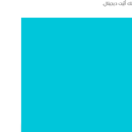
أبّيت ديجيتال.