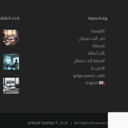
روابط سريعة
احدث المقالا
الرئيسية
عن ابّيت ديجيتال
خدماتنا
أخر أعمالنا
مدونة ابّيت ديجيتال
اتصل بنا
طلب تصميم موقع
English
UPBEAT DIGITAL
© 2026 | All Rights Reserved