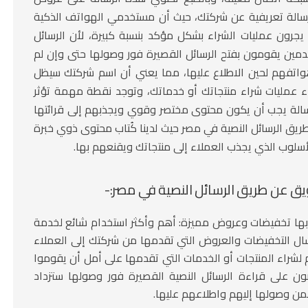
رسالة تعريفية عن شركتك، حيث أن مستخدمي الهواتف الذكية
يجرون عمليات الشراء بشكل مؤكد بنسبة كبيرة، لأن الرسائل
مين يقومون بفتح الرسائل القصيرة فور وصولها حتى وإن لم
اتفهم لحين الاطلاع عليها، مما يعني أن اسم شركتك سيظل
 إجراء عمليات شراء منتجاتك أو خدماتك، وتوجد نقطة مهمة تؤثر
سالة يجب أن يكون محتوى مختصر وقوي ويجذبهم إلى قرائتها
ريق الرسائل النصية في مصر
حيث لدينا كُتاب محتوى ذوي خبرة
سلوب الذي يجذب العملاء إلى منتجاتك ويقنعهم بها.
يق عن طريق الرسائل النصية في مصر
:-
 بها تخفيضات وعروض مميزة:
أهم وأكثر استخدام شائع لخدمة
ل التخفيضات والعروض التي تقدمها من شركتك إلى العملاء
لشراء المنتجات أو الخدمات التي تقدمها على أمل أن يقوموا
صون على قراءة الرسائل النصية القصيرة فور وصولها ستزداد
ن وصولها إليهم واطلاعهم عليها.