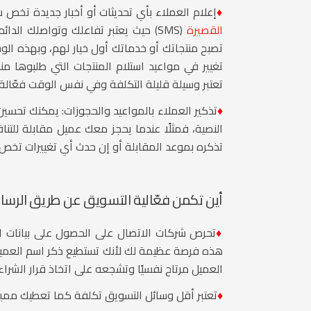
♦
إعلام العملاء بأي تحديثات أو أخبار جديدة تخص 
القصيرة
(SMS) حيث يعتبر تفاعلك وتواصلك الد
تصبح منتجاتك أو خدماتك أول خيار لهم، وبهذه ال
تغيير في مواعيد استلام المنتجات التي طلبوها منك
تعتبر وسيلة قليلة التكلفة وفي نفس الوقت فعّالة 
♦
تذكير العملاء بالمواعيد والحجوزات:
يمكنك تحسين ت
النصية، فمثلًا عندما يحجز معك عميل مقابلة ل
تذكره بموعد المقابلة أو إن حدث أي تغييرات تخص 
أين تكمن فعّالية
التسويق عن طريق الرسائ
♦
تحرص شركات الاتصال على الحصول على بيانات ال
هذه فرصة عظيمة لك لأنك تستطيع ذكر اسم العمي
العميل مرتاح نفسيًا وتشجعه على اتخاذ قرار الشراء.
♦
تعتبر أقل وسائل التسويق تكلفة كما تعطيك مميز