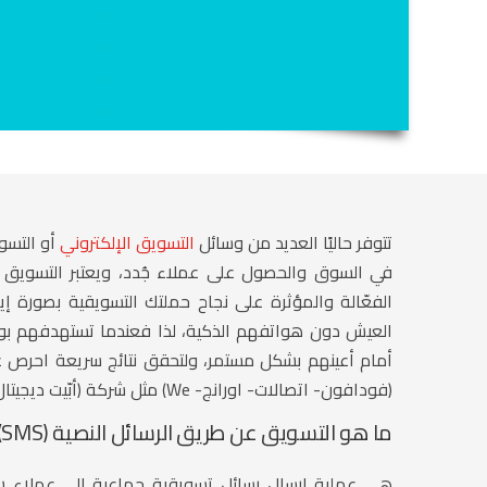
تتوفر حاليًا العديد من وسائل
التسويق الإلكتروني
أو التسو
في السوق والحصول على عملاء جُدد، ويعتبر
التسويق 
الفعّالة والمؤثرة على نجاح حملتك التسويقية بصورة إ
العيش دون هواتفهم الذكية، لذا فعندما تستهدفهم بوا
أمام أعينهم بشكل مستمر، ولتحقق نتائج سريعة احرص عل
(فودافون- اتصالات- اورانج- We) مثل
شركة (أبّيت ديجيتال
ما هو التسويق عن طريق الرسائل النصية (SMS)؟!
هي عملية إرسال رسائل تسويقية جماعية إلى عملاء ش