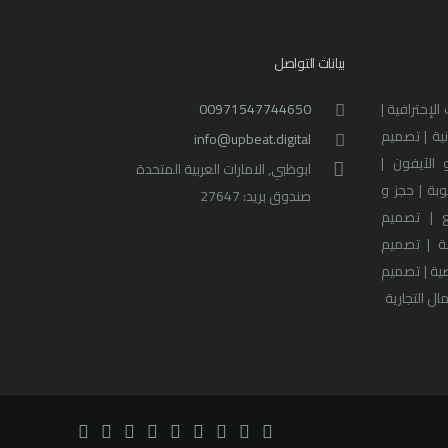
بيانات التواصل
لإحترافية |
00971547744650
نية | تصميم
info@upbeat.digital
 الآيفون |
ابوظبي, الامارات العربية المتحدة
بة | حجز و
صندوق بريد: 27647
 | تصميم
ة | تصميم
صية | تصميم
ل التجارية