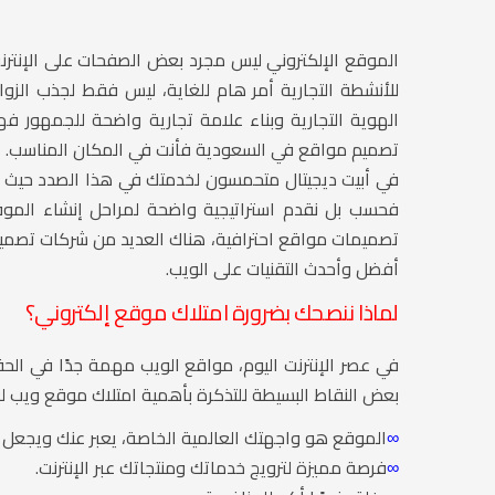
الموقع الإلكتروني ليس مجرد بعض الصفحات على الإنت
للأنشطة التجارية أمر هام للغاية، ليس فقط لجذب الز
الهوية التجارية وبناء علامة تجارية واضحة للجمهور 
تصميم مواقع في السعودية فأنت في المكان المناسب.
في أبيت ديجيتال متحمسون لخدمتك في هذا الصدد حيث ن
فحسب بل نقدم استراتيجية واضحة لمراحل إنشاء الموق
تصميمات مواقع احترافية، هناك العديد من شركات تصميم
أفضل وأحدث التقنيات على الويب.
لماذا ننصحك بضرورة امتلاك موقع إلكتروني؟
في عصر الإنترنت اليوم، مواقع الويب مهمة جدًا في الح
بعض النقاط البسيطة للتذكرة بأهمية امتلاك موقع ويب ل
∞
الموقع هو واجهتك العالمية الخاصة، يعبر عنك ويجعل وج
∞
فرصة مميزة لترويج خدماتك ومنتجاتك عبر الإنترنت.