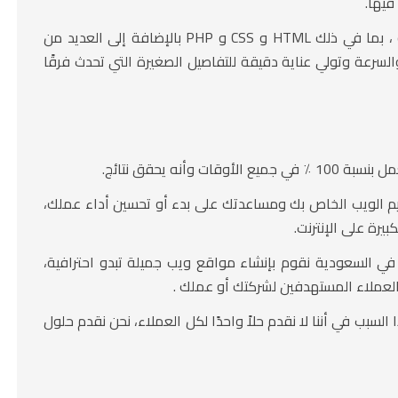
فيها.
يتقن منشئو مواقع الويب لدينا العديد من لغات البرمجة ، بما في ذلك HTML و CSS و PHP بالإضافة إلى العديد من
لسرعة وتولي عناية دقيقة للتفاصيل الصغيرة التي تحدث فرقًا
نه يحقق نتائج.
ميم الويب الخاص بك ومساعدتك على بدء أو تحسين أداء عملك،
رة على الإنترنت.
ي السعودية نقوم بإنشاء مواقع ويب جميلة تبدو احترافية،
لعملاء المستهدفين لشركتك أو عملك .
سبب في أننا لا نقدم حلاً واحدًا لكل العملاء، نحن نقدم حلول