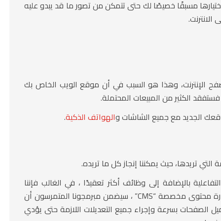
ختيارها مسبقًا خصيصًا لك حتى تتمكن من تصور ما قد يبدو عليه
الانترنت.
ح الإنترنت، وهذا هو السبب في أن موقع الويب الخاص بك
تفقد الكثير من المبيعات المحتملة.
عك الجديد مع جميع الشاشات و
الهواتف الذكية
.
تي تريدها، حيث يمكننا إنجاز كل ما تريده.
لتفاعلية بالإضافة إلى وظائف أكثر تعقيدًا ، في الغالب فإننا
نفضل نظام إدارة محتوى WordPress أو برمجة لوحة إدارة محتوى مخصصة “CMS” ، سيضمن مبرمجونا المتمرسون أن
ميل الصفحات بسرعة وإجراء جميع التعديلات اللازمة حتى يؤدي