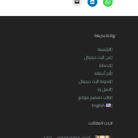
روابط سريعة
الرئيسية
عن ابّيت ديجيتال
خدماتنا
أخر أعمالنا
مدونة ابّيت ديجيتال
اتصل بنا
طلب تصميم موقع
English
احدث المقالات
إنشاء موقع إلكتروني تجاري