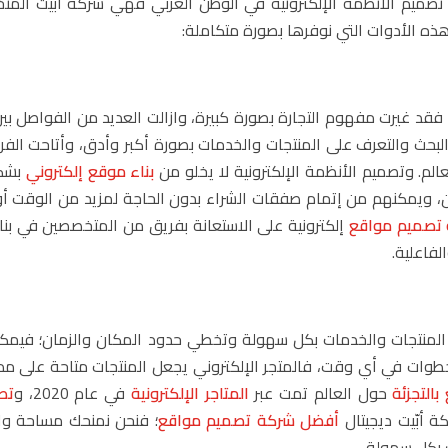
ة تصميم الأنظمة الإلكترونية في الوطن العربي فهي شركة أبّيت ال
ن هذه الأدوات التي نوفرها بصورة متكاملة:
، فقد غيرت مفهوم التجارة بصورة كبيرة، وازالت العديد من الفواصل بين
ث والتعرف على المنتجات والخدمات بصورة أكبر وأدق، وأتاحت الفر
الم. وتصميم الأنظمة الإلكترونية لا يخلو من
بناء موقع إلكتروني
بشك
ن، ويمكنهم من إتمام صفقات الشراء بدون الحاجة لمزيد من الوقت أو
تصميم مواقع
إلكترونية على الاستعانة بفريق من المتخصصين في بنا
لفاعلية.
يع المنتجات والخدمات بكل سهولة وتخطي حدود المكان والزمان؛ فيمك
ت في أي وقت، فالمتجر الإلكتروني يجعل المنتجات متاحة على مدار
بالتجزئة
حول العالم تمت عبر
المتاجر الإلكترونية
في عام 2020، و
تص
 أبّيت ديجيتال
أفضل شركة تصميم مواقع
؛ فنحن نمنحك مساحة و
 بكل سهولة.