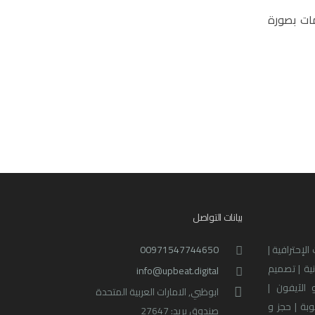
مات بصورة
بيانات التواصل
لإحترافية |
00971547744650
نية | تصميم
info@upbeat.digital
 الآيفون |
ابوظبي, الامارات العربية المتحدة
بة | حجز و
صندوق بريد: 27647