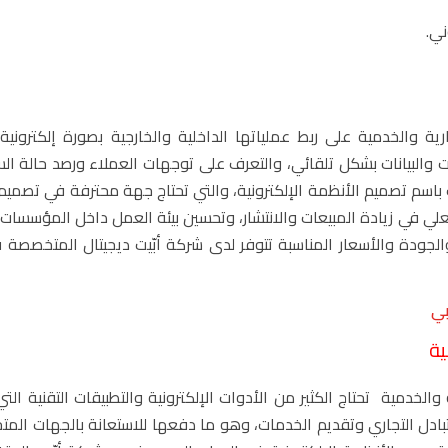
ني.
 والخدمية على ربط عملياتها الداخلية والخارجية بصورة إلكترونية
ت والبيانات بشكل تلقائي، والتعرف على توجهات العملاء ورصد حالة ال
سم تصميم الأنظمة الإلكترونية، والتي تحتاج جهة محترفة في تصميم 
لي في زيادة المبيعات والانتشار، وتحسين بيئة العمل داخل المؤسسات
 والجودة والأسعار المناسبة تتوفر لدى شركة أبّيت ديجيتال المتخصصة
بي
نية
الخدمية تحتاج الكثير من الأدوات الإلكترونية والتطبيقات التقنية الت
التبادل التجاري وتقديم الخدمات، وهو ما دفعها للاستعانة بالجهات ال