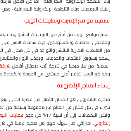
بناء الأنظمة الإلكترونية الاحترافية, أما عن أفضل شرك
إنشاء البرمجيات وبناء الأنظمة الإلكترونية الاحترافية ، وم
تصميم مواقع الإنترنت وتطبيقات الويب
تعتبر مواقع الويب من أكثر صور البرمجيات انتشارًا وفاعلية
ومقدمي الخدمات والمستهلكين، حيث ساعدت الناس على البح
من العلامات التجارية للانتشار والتواجد في كل مكان في الع
يسمح بتسويق المنتجات والخدمات، ويجذب الزوار والمتابعي
المملة، من هنا حرصنا في شركة أبّيت ديجيتال أفضل
شركة 
ومواقع الويب لتوفير أعلى مستوى من الجودة والكفاءة وا
إنشاء المتاجر الإلكترونية
متجرك الإلكتروني هو المكان الأمثل في عصرنا الحالي لب
شيء في كل مكان في العالم عبر مجموعة بسيطة من الخطوا
وتشير الإحصائيات إلى أن نسبة 17% من حجم
عمليات البيع 
إلكتروني
احترافي صار سهلًا، فهو من صميم عملنا في شركة
شبكة الانترنت لتقدم خدماتك ومنتجاتك وتتواصل مع عملائك