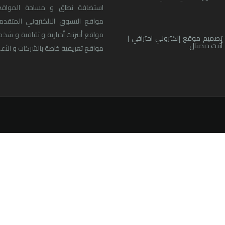
استضافة نطاق و مساحة المواقع
مواقع التسوق الالكتروني المتقدم
مواقع أنترنت أخبارية و ثقافية و شخ
تصميم موقع إلكتروني احترافي |
أبّيت ديجيتال
مواقع تعريفية خاصة بالشركات و الأعما