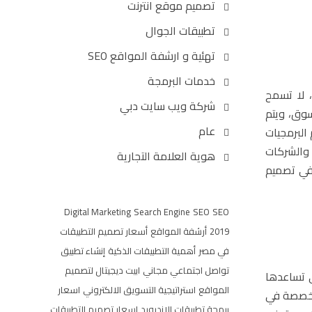
تصميم موقع انترنت
تطبيقات الجوال
تهئية و ارشفة المواقع SEO
خدمات البرمجة
، لا تسمح
شركة ويب سايت دبي
سوق، ويتم
عام
البرمجيات
 والشركات
هوية العلامة التجارية
 في تصميم
Digital Marketing
Search Engine
SEO
SEO
2019
أرشفة المواقع
أسعار تصميم التطبيقات
في مصر
أهمية التطبيقات الذكية
إنشاء تطبيق
تواصل اجتماعي مجاني
ابيت ديجيتال لتصميم
ي تساعدها
المواقع
استراتيجية التسويق الالكتروني
اسعار
متخصصة في
برمجة تطبيقات الاندرويد
اسعار تصميم التطبيقات