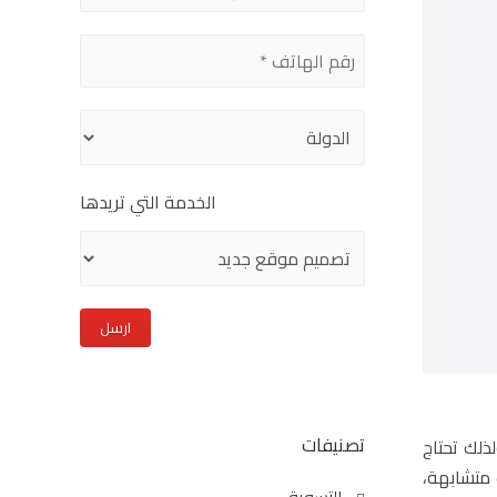
this
field
empty.
الخدمة التي تريدها
تصنيفات
ذلك تحتاج
ت متشابهة،