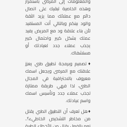
والمعلومات إلى المرضى باستمرار
وهذه الخاصية تبقيك على اتصال
دائم مع عملائك مما يزيد الثقة
والود بينكم وبالتالي أنت المستفيد
لأن بناء علاقة ود مع المريض يفيد
عملك بشكل كبير واحتمال كبير
يجذب عملاء جدد لعيادتك أو
مستشفاك.
♦تصميم وبرمجة تطبيق طبي يعزز
علاقتك مع المرضى ويجعل اسمك
معروف بالاحترافية في المجال
الطبي، لذا فهي طريقة ممتازة
لجذب عملاء جدد وتأسيس اسمك
واسم عيادتك.
♦هل تعرف أن التطبيق الطبي يقلل
من مخاطر التشخيص الخاطيء؟..
نعم بالفعل يقلل من الأخطاء الطبية