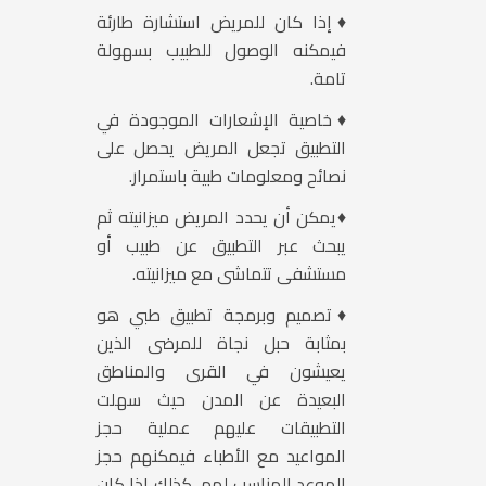
♦إذا كان للمريض استشارة طارئة
فيمكنه الوصول للطبيب بسهولة
تامة.
♦خاصية الإشعارات الموجودة في
التطبيق تجعل المريض يحصل على
نصائح ومعلومات طبية باستمرار.
♦يمكن أن يحدد المريض ميزانيته ثم
يبحث عبر التطبيق عن طبيب أو
مستشفى تتماشى مع ميزانيته.
♦تصميم وبرمجة تطبيق طبي هو
بمثابة حبل نجاة للمرضى الذين
يعيشون في القرى والمناطق
البعيدة عن المدن حيث سهلت
التطبيقات عليهم عملية حجز
المواعيد مع الأطباء فيمكنهم حجز
الموعد المناسب لهم، كذلك إذا كان