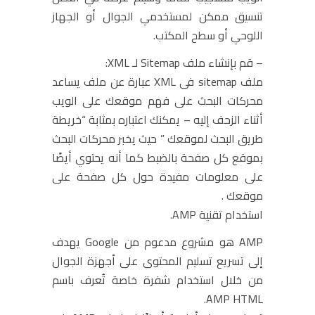
تنسيق ممكن لمستخدمي الجوال أو الجهاز
اللوحي أو سطح المكتب.
– قم بإنشاء ملف Sitemap لـ XML:
ملف sitemap فى XML عبارة عن ملف يساعد
محركات البحث على فهم موقعك على الويب
أثناء الزحف إليه – يمكنك اعتباره بمثابة “خريطة
طريق البحث لموقعك ” حيث يخبر محركات البحث
بموقع كل صفحة بالضبط كما أنه يحتوي أيضًا
على معلومات مفيدة حول كل صفحة على
موقعك .
استخدام تقنية AMP.
AMP هو مشروع مدعوم من Google يهدف
إلى تسريع تسليم المحتوى على أجهزة الجوال
من خلال استخدام شفرة خاصة تُعرف باسم
AMP HTML.