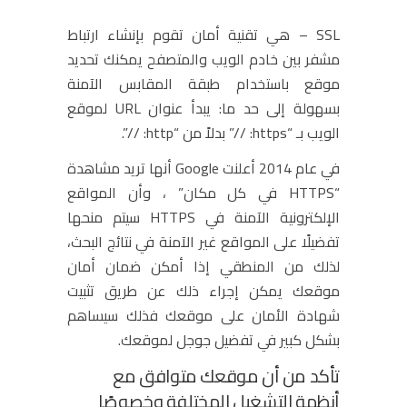
SSL – هي تقنية أمان تقوم بإنشاء ارتباط
مشفر بين خادم الويب والمتصفح يمكنك تحديد
موقع باستخدام طبقة المقابس الآمنة
بسهولة إلى حد ما: يبدأ عنوان URL لموقع
الويب بـ “https: //” بدلاً من “http: //”.
في عام 2014 أعلنت Google أنها تريد مشاهدة
“HTTPS في كل مكان” ، وأن المواقع
الإلكترونية الآمنة في HTTPS سيتم منحها
تفضيلًا على المواقع غير الآمنة في نتائج البحث،
لذلك من المنطقي إذا أمكن ضمان أمان
موقعك يمكن إجراء ذلك عن طريق تثبيت
شهادة الأمان على موقعك فذلك سيساهم
بشكل كبير في تفضيل جوجل لموقعك.
تأكد من أن موقعك متوافق مع
أنظمة التشغيل المختلفة وخصوصًا