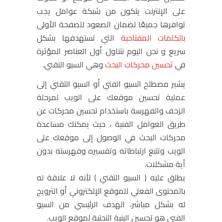
على الإنترنت يتكون من شبكة عوامل يجب
توافرها جميعًا لضمان الصعود للصفحة الأولى
بالكلمات المفتاحية
التي تستهدفها بشكل
سريع و نحن اليوم نتناول أول العناصر المؤثرة
في
تحسين محركات البحث
وهي السيو التقني.
يشير مصطلح السيو الفني أو السيو التقني إلى
عملية تحسين موقعك على الويب لمرحلة
الزحف والفهرسة باستخدام تحسين محركات عن
طريق العوامل الفنية ، حيث يمكنك مساعدة
محركات البحث في الوصول إلى موقعك على
الويب وتتبع ارتباطاته وتفسيره وفهرسته بدون
أية مشكلات.
يطلق عليه ( السيو التقني ) لأنه لا علاقة له
بالمحتوى الفعلي للموقع الإلكتروني أو الترويج
له بشكل مباشر، الهدف الرئيسي من السيو
الفني هو تحسين البنية التحتية لموقع الويب.