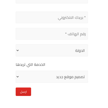
Please
leave
this
field
empty.
الخدمة التي تريدها