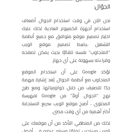
الجوّال:
نحن الآن في وقت استخدام الجوال أضعاف
استخدام أجهزة الكمبيوتر العادية لذلك عليك
اختيار تصميم موقع متوافق مع جميع أنظمة
التشغيل ،يضبط تصميم موقع الويب
“المتجاوب” نفسه تلقائيًا بحيث يمكن تصفحه
وقراءته بسهولة على أي جهاز.
تؤكد Google على أن استخدام الموقع
المتجاوب مع أنظمة الجوال يُعد إشارة مهمة
جدًا للتصنيف من خلال خوارزمياتها. ومع طرح
نهج “الجوال أولاً” من Google لفهرسة
المحتوى ، أصبح موقع الويب سريع الاستجابة
أكثر أهمية من أي وقت مضى.
لذلك من المنطقي التأكد من أن موقعك على
الويب مستجيب تمامًا وسيتم عرضه في أفضل