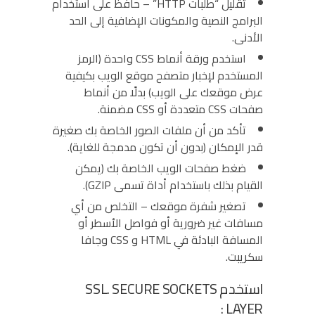
تقليل “طلبات HTTP” – حافظ على استخدام
البرامج النصية والمكونات الإضافية إلى الحد
الأدنى.
استخدم ورقة أنماط CSS واحدة (الرمز
المستخدم لإخبار متصفح موقع الويب بكيفية
عرض موقعك على الويب) بدلًا من أنماط
صفحات CSS متعددة أو CSS مضمنة.
تأكد من أن ملفات الصور الخاصة بك صغيرة
قدر الإمكان (بدون أن تكون مدمجة للغاية).
ضغط صفحات الويب الخاصة بك (يمكن
القيام بذلك باستخدام أداة تسمى GZIP).
تصغير شفرة موقعك – التخلص من أي
مسافات غير ضرورية أو فواصل الأسطر أو
المسافة البادئة في HTML و CSS وجافا
سكريبت.
استخدم SSL. SECURE SOCKETS
LAYER :