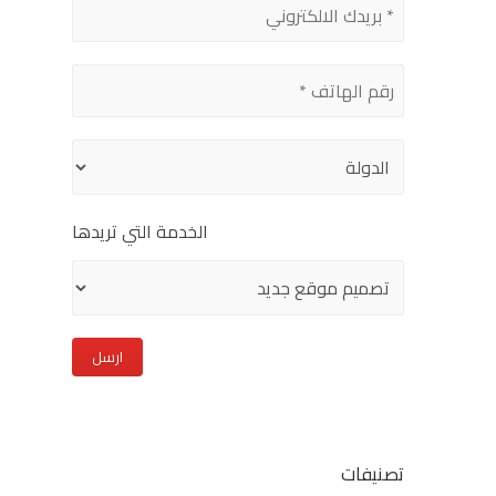
leave
this
field
empty.
الخدمة التي تريدها
تصنيفات