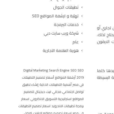
تطبيقات الجوال
تهئية و ارشفة المواقع SEO
خدمات البرمجة
 تجاري أو
شركة ويب سايت دبي
اج لذلك.
 الايفون
عام
هوية العلامة التجارية
يدها كلما
Digital Marketing
Search Engine
SEO
SEO
 البسيطة
2019
أرشفة المواقع
أسعار تصميم التطبيقات
في مصر
أهمية التطبيقات الذكية
إنشاء تطبيق
تواصل اجتماعي مجاني
ابيت ديجيتال لتصميم
المواقع
استراتيجية التسويق الالكتروني
اسعار
برمجة تطبيقات الاندرويد
اسعار تصميم التطبيقات
فى مصر
اسعار تصميم مواقع الانترنت
افضل
جموعة من