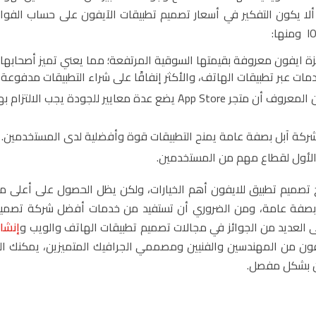
ا يكون التفكير في أسعار تصميم تطبيقات الآيفون على حساب الفوائ
ايفون معروفة بقيمتها السوقية المرتفعة؛ مما يعني تميز أصحابها،
خدمات عبر تطبيقات الهاتف، والأكثر إنفاقًا على شراء التطبيقات مدفوعة 
درجة الجودة العالية التي تتمتع بها تطبيقات ايفون؛ فمن المعروف أن متجر App Store يضع عدة معايير للجودة يجب ا
شركة آبل بصفة عامة يمنح التطبيقات قوة وأفضلية لدى المستخدمين.
ر الأول لقطاع مهم من المستخدمين.
صبح تصميم تطبيق للايفون أهم الخيارات، ولكن يظل الحصول على أعلى
تف بصفة عامة، ومن الضروري أن تستفيد من خدمات أفضل شركة تصميم
ى العديد من الجوائز في مجالات تصميم تطبيقات الهاتف والويب و
إنشا
ون من المهندسين والفنيين ومصممي الجرافيك المتميزين، يمكنك ال
ون بشكل مفصل.