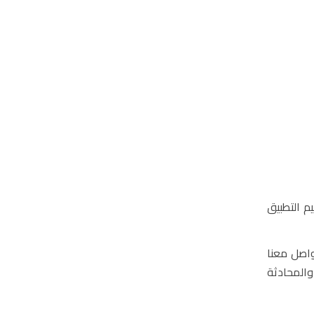
م التطبيق
واصل معنا
 والمحادثة