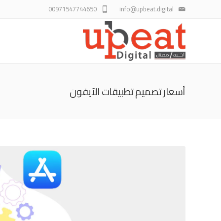
00971547744650
info@upbeat.digital
أسعار تصميم تطبيقات الآيفون